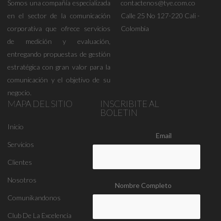
Somos una compañía especializada
contactenos@tye.com.co
en el sector de la comunicación
Calle 25 No 127-220 Cali -
corporativa que ofrece servicios
Colombia
de medición y evaluación,
entregando propuestas de gestión
estratégica con gran valor para la
comunicación y el objetivo de su
negocio.
MAPA DEL SITIO
INSCRIBITE AL
BOLETIN
Inicio
Email
Servicios
Clientes
Nosotros
Nombre Completo
Comunikandonos
Club De La Excelencia