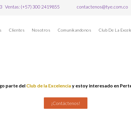
63 Ventas: (+57) 300 2419855
contactenos@tye.com.co
s
Clientes
Nosotros
Comunikandonos
Club De La Excel
go parte del
Club de la Excelencia
y estoy interesado en Pert
¡Contáctenos!