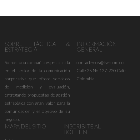
SOBRE TÁCTICA &
INFORMACIÓN
ESTRATEGIA
GENERAL
Somos una compañía especializada
contactenos@tye.com.co
en el sector de la comunicación
Calle 25 No 127-220 Cali -
corporativa que ofrece servicios
Colombia
de medición y evaluación,
entregando propuestas de gestión
estratégica con gran valor para la
comunicación y el objetivo de su
negocio.
MAPA DEL SITIO
INSCRIBITE AL
BOLETIN