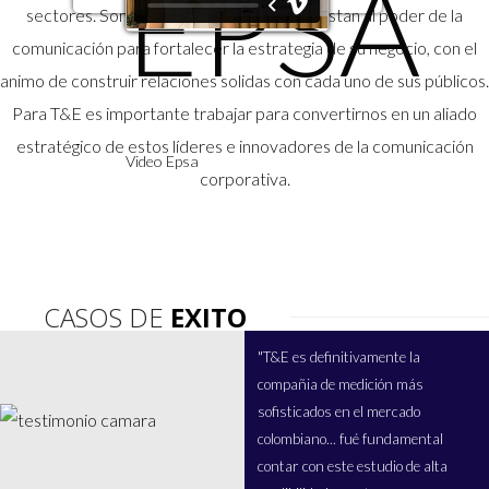
EPSA
sectores. Son organizaciones que le apuestan al poder de la
comunicación para fortalecer la estrategia de su negocio, con el
animo de construir relaciones solidas con cada uno de sus públicos.
Para T&E es importante trabajar para convertirnos en un aliado
estratégico de estos líderes e innovadores de la comunicación
Video Epsa
corporativa.
CASOS DE
EXITO
"T&E es definitivamente la
compañia de medición más
sofisticados en el mercado
colombiano... fué fundamental
contar con este estudio de alta