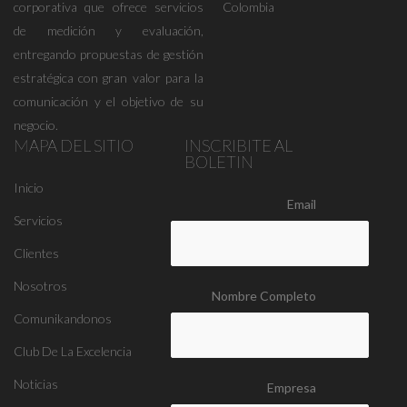
corporativa que ofrece servicios
Colombia
de medición y evaluación,
entregando propuestas de gestión
estratégica con gran valor para la
comunicación y el objetivo de su
negocio.
MAPA DEL SITIO
INSCRIBITE AL
BOLETIN
Inicio
Email
Servicios
Clientes
Nosotros
Nombre Completo
Comunikandonos
Club De La Excelencia
Noticias
Empresa