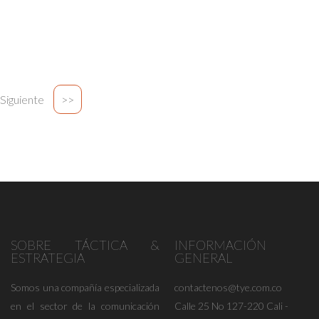
Siguiente
>>
SOBRE TÁCTICA &
INFORMACIÓN
ESTRATEGIA
GENERAL
Somos una compañía especializada
contactenos@tye.com.co
en el sector de la comunicación
Calle 25 No 127-220 Cali -