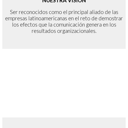
NUESTRA VISIÓN
Ser reconocidos como el principal aliado de las
empresas latinoamericanas en el reto de demostrar
los efectos que la comunicación genera en los
resultados organizacionales.
USAMOS
TECNOLOGÍA DE PUNTA
,
TENEMOS UNA
CULTURA DE
CALIDAD,
INNOVACIÓN
,
FLEXIBILIDAD
Y
CALIDEZ