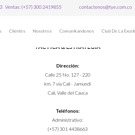
63 Ventas: (+57) 300 2419855
contactenos@tye.com.co
s
Clientes
Nosotros
Comunikandonos
Club De La Excel
TÁCTICA & ESTRATEGIA
Dirección:
Calle 25 No. 127 - 220
km. 7 via Cali - Jamundi
Cali, Valle del Cauca
Teléfonos:
Administrativo:
(+57) 301 4438663