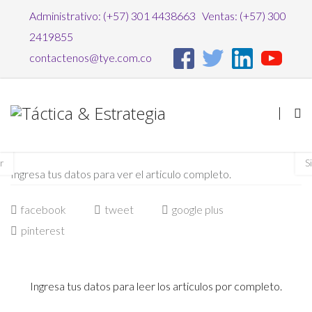
Administrativo: (+57) 301 4438663 Ventas: (+57) 300
2419855
contactenos@tye.com.co
Los Outputs
r
S
Ingresa tus datos para ver el articulo completo.
facebook
tweet
google plus
pinterest
Ingresa tus datos para leer los articulos por completo.