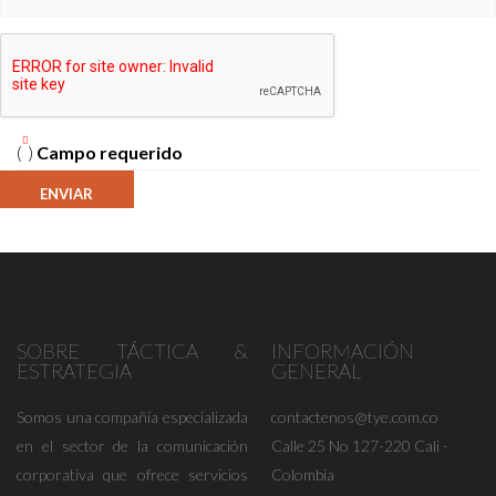
(
)
Campo requerido
SOBRE TÁCTICA &
INFORMACIÓN
ESTRATEGIA
GENERAL
Somos una compañía especializada
contactenos@tye.com.co
en el sector de la comunicación
Calle 25 No 127-220 Cali -
corporativa que ofrece servicios
Colombia